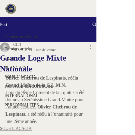
Post
Derniers articles
GLTI
Derniers articles
26 nov. 2019
1 min de lecture
Grande Loge Mixte
GLTI
Nationale
PLANCHES
SOUS L'ACACIA
Olivier Chebrou de Lespinats, réélu 
Grand-Maître de la G.L.M.N.
PAYSAGE MACONNIQUE
Lors du 9ème Convent de la 
, quitus a été 
INTERNATIONAL
donné au Sérénissime Grand-Maître pour 
PERSONNALITES
l’année écoulée. 
Olivier Chebrou de 
Lespinats
, a été réélu à l’unanimité pour 
une 2ème année.
SOUS L'ACACIA