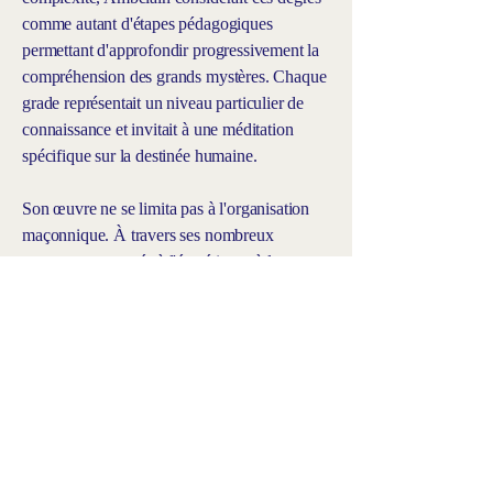
comme autant d'étapes pédagogiques
permettant d'approfondir progressivement la
compréhension des grands mystères. Chaque
grade représentait un niveau particulier de
connaissance et invitait à une méditation
spécifique sur la destinée humaine.
Son œuvre ne se limita pas à l'organisation
maçonnique. À travers ses nombreux
ouvrages consacrés à l'ésotérisme, à la
kabbale, à l'astrologie, à l'alchimie et aux
sociétés initiatiques, il contribua à faire
connaître au grand public des traditions
longtemps demeurées confidentielles. Cette
production intellectuelle témoigne d'une
volonté constante de réconcilier érudition
historique et quête spirituelle.