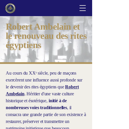
Robert Ambelain et
le renouveau des rites
égyptiens
Au cours du XXᵉ siècle, peu de maçons
exercèrent une influence aussi profonde sur
le devenir des rites égyptiens que
Robert
Ambelain
. Héritier d'une vaste culture
historique et ésotérique,
initié à de
nombreuses voies traditionnelles
, il
consacra une grande partie de son existence à
restaurer, préserver et transmettre un
patrimoine initiatique que beaucoup