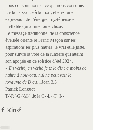
nous consommons et ce qui nous consume. 
De la naissance à la mort, elle est une 
expression de l’énergie, mystérieuse et 
ineffable qui anime toute chose.
Le message traditionnel de la conscience 
éveillée oriente le Franc-Maçon sur les 
aspirations les plus hautes, le vrai et le juste, 
pour suivre la voie de la lumière qui atteint 
son apogée en ce solstice d’été 2024.
« En vérité, en vérité je te le dis : à moins de 
naître à nouveau, nul ne peut voir le 
royaume de Dieu. »
Jean 3.3.
Patrick Longuet
T
∴
R
∴
G
∴
M
∴
 de la G∴L∴T∴I∴