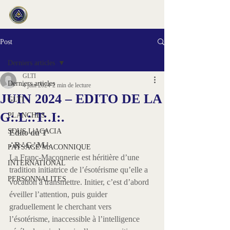
Post
Derniers articles
GLTI
Derniers articles
4 juin 2024
2 min de lecture
JUIN 2024 – EDITO DE LA
GLTI
G:.L:.T:.I:.
PLANCHES
SOUS L'ACACIA
Édito du T
∴
R
∴
G
∴
M
∴
PAYSAGE MACONNIQUE
La Franc-Maçonnerie est héritière d’une 
INTERNATIONAL
tradition initiatrice de l’ésotérisme qu’elle a 
PERSONNALITES
vocation à transmettre. Initier, c’est d’abord 
éveiller l’attention, puis guider 
graduellement le cherchant vers 
l’ésotérisme, inaccessible à l’intelligence 