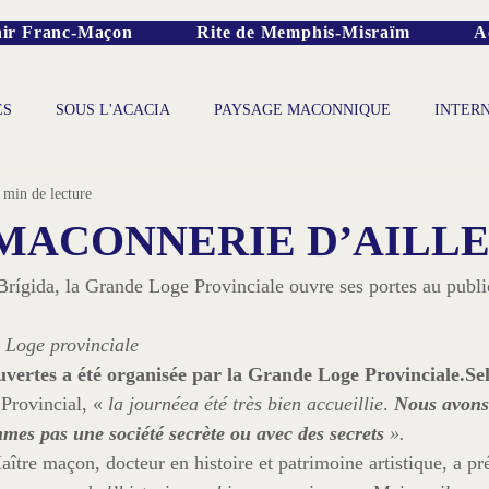
ir Franc-Maçon
Rite de Memphis-Misraïm
A
ES
SOUS L'ACACIA
PAYSAGE MACONNIQUE
INTER
 min de lecture
MACONNERIE D’AILL
 Loge provinciale
vertes a été organisée par la Grande Loge Provinciale.
Se
Provincial, « 
la journée
a été très bien accueillie
. 
Nous avons 
es pas une société secrète ou avec des secrets 
».
aître maçon, docteur en histoire et patrimoine artistique, a pr