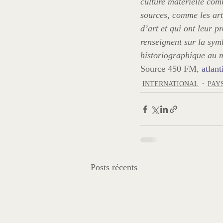
culture matérielle co
sources
, 
comme les art
d’art et qui ont leur p
renseignent sur la symb
historiographique au m
Source 450 FM, 
atlan
INTERNATIONAL
PAY
Posts récents