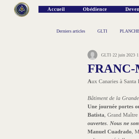
Accueil
Obédience
Deven
Derniers articles
GLTI
PLANCH
GLTI
22 juin 2023
1
PERSONNALITES
FRANC-
A
Bâtiment de la Grande
Une journée portes ou
Batista
, Grand Maître 
ouvertes
. 
Nous ne somm
Manuel Cuadrado
, M