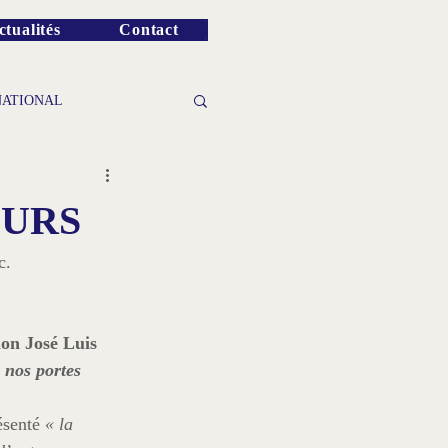
ctualités
Contact
NATIONAL
EURS
lon José Luis 
nos portes 
ésenté 
« la 