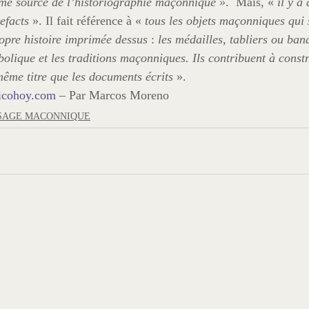
mme source de l’historiographie maçonnique »
.  Mais, « 
il y a
efacts
 ». Il fait référence à « 
tous les objets maçonniques qui 
ropre histoire imprimée dessus
 : 
les médailles, tabliers ou ba
olique et les traditions maçonniques. Ils contribuent à constru
ême titre que les documents écrits 
».
ticohoy.com
 – Par Marcos Moreno
SAGE MACONNIQUE