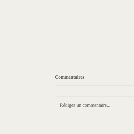
Commentaires
Rédigez un commentaire...
Une fraternité en action : les
maisons de retraite