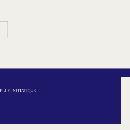
béguines, un monde de
es
LLE INITIATIQUE