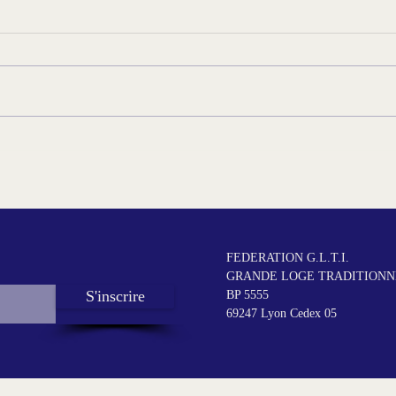
Les 
Édito du T∴R∴G∴M∴ - Juin
femm
2026
FEDERATION G.L.T.I.
GRANDE LOGE TRADITIONNE
S'inscrire
BP 5555
69247 Lyon Cedex 05