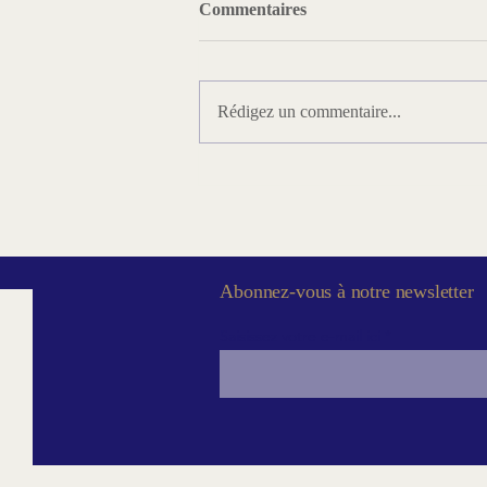
Commentaires
Rédigez un commentaire...
Vidéo-Conférence - « La
Franc-maçonnerie de
Memphis-Misraïm : bâtir
l’homme entre Raison et Sacré
»
Abonnez-vous à notre newsletter
Saisissez votre e-mail ici