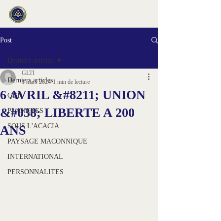
Post
Derniers articles
GLTI
Derniers articles
1 mars 2024
1 min de lecture
6 AVRIL &#8211; UNION
GLTI
&#038; LIBERTE A 200
PLANCHES
SOUS L'ACACIA
ANS
PAYSAGE MACONNIQUE
INTERNATIONAL
PERSONNALITES