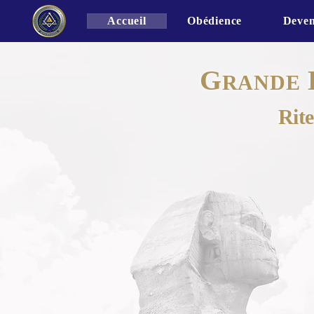
Accueil
Obédience
Deven
G
RANDE
Rit