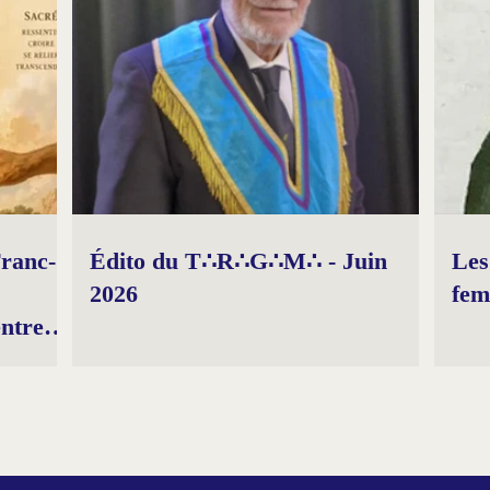
Franc-
Édito du T∴R∴G∴M∴ - Juin
Les
2026
fe
entre