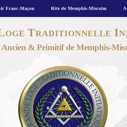
ir Franc-Maçon
Rite de Memphis-Misraïm
A
L
T
I
OGE
RADITIONNELLE
N
e Ancien & Primitif de Memphis-Mis