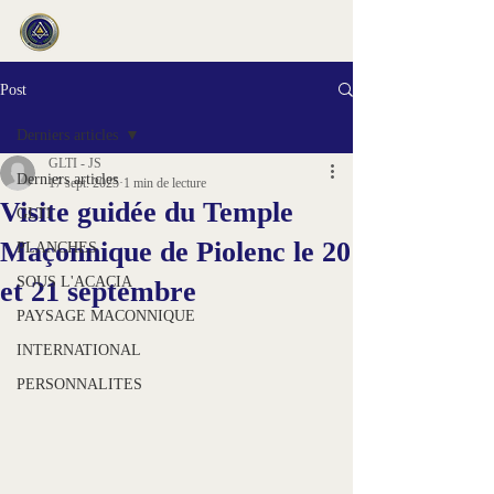
Post
Derniers articles
GLTI - JS
Derniers articles
17 sept. 2025
1 min de lecture
Visite guidée du Temple
GLTI
Maçonnique de Piolenc le 20
PLANCHES
SOUS L'ACACIA
et 21 septembre
PAYSAGE MACONNIQUE
INTERNATIONAL
PERSONNALITES