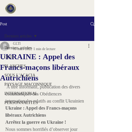
Post
Derniers articles
GLTI
Derniers articles
10 mars 2022
1 min de lecture
UKRAINE : Appel des
GLTI
Francs-maçons libéraux
PLANCHES
SOUS L'ACACIA
Autrichiens
PAYSAGE MACONNIQUE
 A titre informatif, publication des divers 
INTERNATIONAL
communiqués des Obédiences 
internationales relatifs au conflit Ukrainien 
PERSONNALITES
Ukraine : Appel des Francs-maçons 
libéraux Autrichiens
Arrêtez la guerre en Ukraine !
Nous sommes horrifiés d’observer jour 