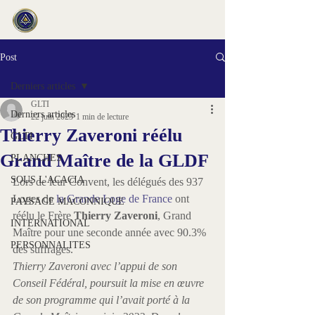
Post
Derniers articles
GLTI
Derniers articles
22 juin 2023
1 min de lecture
Thierry Zaveroni réélu
GLTI
Grand Maître de la GLDF
PLANCHES
SOUS L'ACACIA
Lors de leur Convent, les délégués des 937 
Loges de 
la Grande Loge de France
 ont 
PAYSAGE MACONNIQUE
réélu le Frère 
Thierry Zaveroni
, Grand 
INTERNATIONAL
Maître pour une seconde année avec 90.3% 
PERSONNALITES
des suffrages.
Thierry Zaveroni avec l’appui de son 
Conseil Fédéral, poursuit la mise en œuvre 
de son programme qui l’avait porté à la 