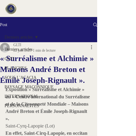
Post
Derniers articles
GLTI
Derniers articles
22 juin 2023
1 min de lecture
« Surréalisme et Alchimie »
GLTI
Maisons André Breton et
PLANCHES
SOUS L'ACACIA
Émile Joseph-Rignault ».
PAYSAGE MACONNIQUE
Exposition « Surréalisme et Alchimie » 
INTERNATIONAL
au « Centre international du Surréalisme 
et de la Citoyenneté Mondiale – Maisons 
PERSONNALITES
André Breton et Émile Joseph-Rignault 
».
Saint-Cyrq-Lapopie (Lot)
En effet, Saint-Cirq-Lapopie, en occitan 