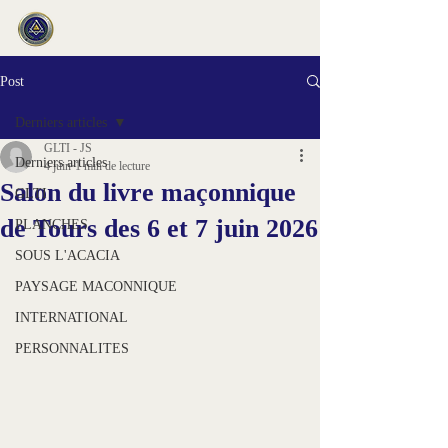
Post
Derniers articles
GLTI - JS
Derniers articles
4 juin
1 min de lecture
Salon du livre maçonnique
GLTI
de Tours des 6 et 7 juin 2026
PLANCHES
SOUS L'ACACIA
PAYSAGE MACONNIQUE
INTERNATIONAL
PERSONNALITES