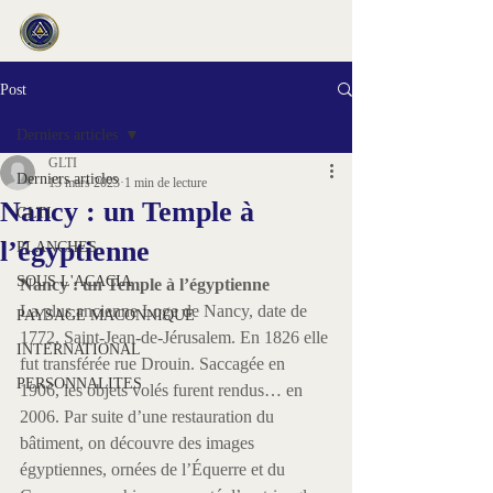
Post
Derniers articles
GLTI
Derniers articles
13 mars 2023
1 min de lecture
Nancy : un Temple à
GLTI
l’égyptienne
PLANCHES
SOUS L'ACACIA
Nancy : un Temple à l’égyptienne 
La plus ancienne Loge de Nancy, date de 
PAYSAGE MACONNIQUE
1772, Saint-Jean-de-Jérusalem. En 1826 elle 
INTERNATIONAL
fut transférée rue Drouin. Saccagée en 
PERSONNALITES
1906, les objets volés furent rendus… en 
2006. Par suite d’une restauration du 
bâtiment, on découvre des images 
égyptiennes, ornées de l’Équerre et du 