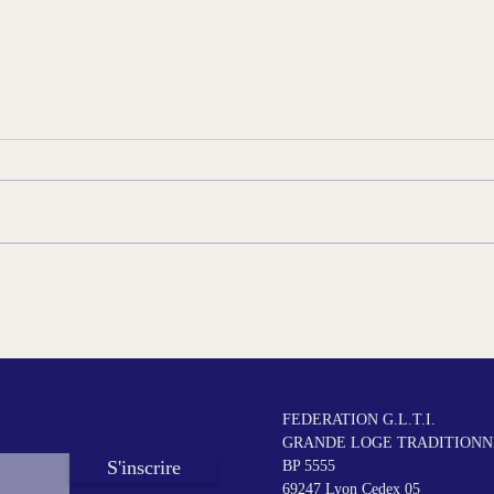
Prix
Édito du T∴R∴G∴M∴ - Juin
2026,
2026
frat
FEDERATION G.L.T.I.
GRANDE LOGE TRADITIONNE
S'inscrire
BP 5555
69247 Lyon Cedex 05