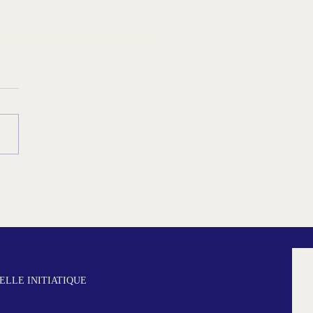
 Laurent Kupferman
 République, culture et
ernité au GODF
LLE INITIATIQUE