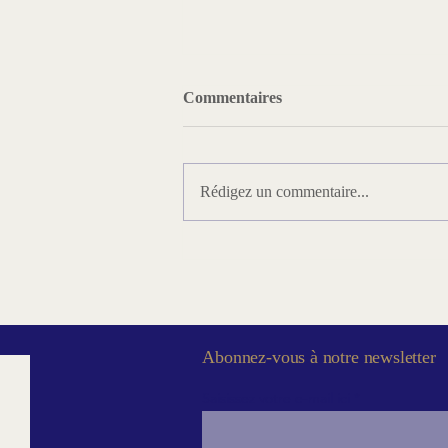
Commentaires
Rédigez un commentaire...
Vidéo-Conférence - « La
Franc-maçonnerie de
Memphis-Misraïm : bâtir
l’homme entre Raison et Sacré
»
Abonnez-vous à notre newsletter
Saisissez votre e-mail ici