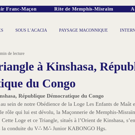
ir Franc-Maçon
Rite de Memphis-Misraïm
A
ES
SOUS L'ACACIA
PAYSAGE MACONNIQUE
INTER
 min de lecture
riangle à Kinshasa, Répub
ique du Congo
Kinshasa, République Démocratique du Congo
au sein de notre Obédience de la Loge Les Enfants de Maât e
le rôle qui lui est dévolu, la Maçonnerie de Memphis-Misraïm
 Cette Loge et ce Triangle, situés à l’Orient de Kinshasa, s’e
 la conduite du V
∴
 M
∴
 Junior KABONGO Hgs.