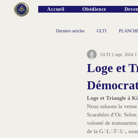
Accueil
Obédience
Deven
Derniers articles
GLTI
PLANCH
GLTI
2 sept. 2024
1
PERSONNALITES
Loge et T
Démocrat
Loge et Triangle à 
Nous saluons la venue 
Scarabées d’Or. Selon 
volonté de transmettre.
de la G∴L∴T∴I∴, sous