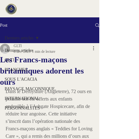
Post
Derniers articles
GLTI
Derniers articles
8 déc. 2021
1 min de lecture
Les Francs-maçons
GLTI
britanniques adorent les
PLANCHES
SOUS L'ACACIA
ours
PAYSAGE MACONNIQUE
Dans le Derbyshire (Angleterre), 72 ours en 
INTERNATIONAL
peluche ont été offerts aux enfants 
endeuillés à l’Ashgate Hospicecare, afin de 
PERSONNALITES
réduire leur angoisse. Cette initiative 
s’inscrit dans l’opération nationale des 
Francs-maçons anglais « Teddies for Loving 
Care », qui a remis des millions d’ours aux 