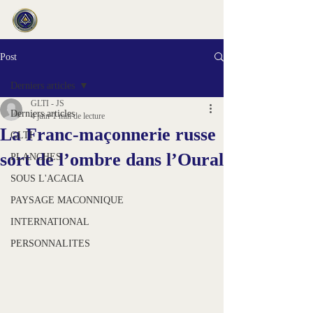
Post
Derniers articles
GLTI - JS
Derniers articles
4 juin
1 min de lecture
La Franc-maçonnerie russe
GLTI
sort de l’ombre dans l’Oural
PLANCHES
SOUS L'ACACIA
PAYSAGE MACONNIQUE
INTERNATIONAL
PERSONNALITES