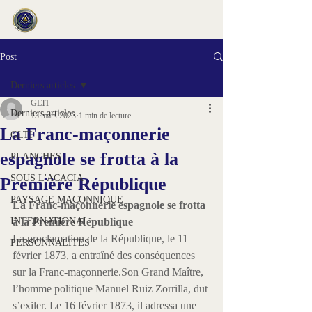
Post
Derniers articles
GLTI
Derniers articles
13 mars 2023
1 min de lecture
La Franc-maçonnerie
GLTI
espagnole se frotta à la
PLANCHES
SOUS L'ACACIA
Première République
PAYSAGE MACONNIQUE
La Franc-maçonnerie espagnole se frotta 
INTERNATIONAL
à la Première République
La proclamation de la République, le 11 
PERSONNALITES
février 1873, a entraîné des conséquences 
sur la Franc-maçonnerie.
Son Grand Maître, 
l’homme politique Manuel Ruiz Zorrilla, dut 
s’exiler. Le 16 février 1873, il adressa une 