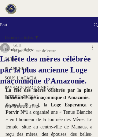
Post
Derniers articles
GLTI
Derniers articles
16 juin 2022
1 min de lecture
La fête des mères célébrée
GLTI
par la plus ancienne Loge
PLANCHES
SOUS L'ACACIA
maçonnique d’Amazonie.
PAYSAGE MACONNIQUE
La fête des mères célébrée par la plus 
INTERNATIONAL
ancienne Loge maçonnique d’Amazonie. 
Samedi 28 mai, la 
Loge Esperança e 
PERSONNALITES
Porvir Nº1
 a organisé une « Tenue Blanche 
» en l’honneur de la Journée des Mères. Le 
temple, situé au centre-ville de Manaus, a 
reçu des mères, des épouses, des belles-