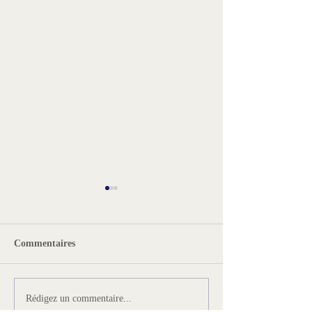
Commentaires
Prix Laurent Kupferman
« Aux frontières 
Rédigez un commentaire...