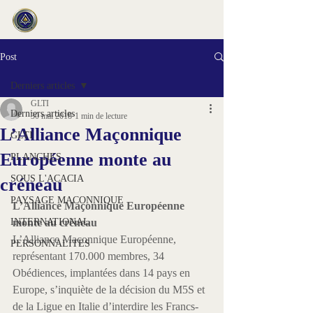
Post
Derniers articles
GLTI
Derniers articles
30 mai 2018
1 min de lecture
L’Alliance Maçonnique
GLTI
Européenne monte au
PLANCHES
SOUS L'ACACIA
créneau
PAYSAGE MACONNIQUE
L’Alliance Maçonnique Européenne 
INTERNATIONAL
monte au créneau
L’Alliance Maçonnique Européenne, 
PERSONNALITES
représentant 170.000 membres, 34 
Obédiences, implantées dans 14 pays en 
Europe, s’inquiète de la décision du M5S et 
de la Ligue en Italie d’interdire les Francs-