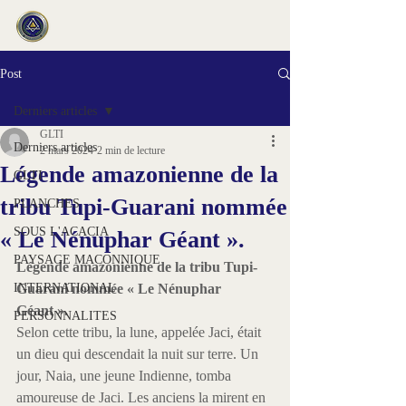
Post
Derniers articles
GLTI
Derniers articles
2 mars 2024
2 min de lecture
Légende amazonienne de la
GLTI
tribu Tupi-Guarani nommée
PLANCHES
SOUS L'ACACIA
« Le Nénuphar Géant ».
PAYSAGE MACONNIQUE
Légende amazonienne de la tribu Tupi-
INTERNATIONAL
Guarani nommée « Le Nénuphar 
Géant ».
PERSONNALITES
Selon cette tribu, la lune, appelée Jaci, était 
un dieu qui descendait la nuit sur terre. Un 
jour, Naia, une jeune Indienne, tomba 
amoureuse de Jaci. Les anciens la mirent en 