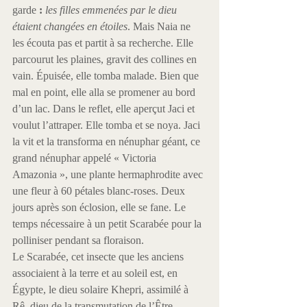
garde 
: 
les filles emmenées par le dieu 
étaient changées en étoiles
. Mais Naia ne 
les écouta pas et partit à sa recherche. Elle 
parcourut les plaines, gravit des collines en 
vain. Épuisée, elle tomba malade. Bien que 
mal en point, elle alla se promener au bord 
d’un lac. Dans le reflet, elle aperçut Jaci et 
voulut l’attraper. Elle tomba et se noya. Jaci 
la vit et la transforma en nénuphar géant, ce 
grand nénuphar appelé « Victoria 
Amazonia », une plante hermaphrodite avec 
une fleur à 60 pétales blanc-roses. Deux 
jours après son éclosion, elle se fane. Le 
temps nécessaire à un petit Scarabée pour la 
polliniser pendant sa floraison.
Le Scarabée, cet insecte que les anciens 
associaient à la terre et au soleil est, en 
Égypte, le dieu solaire Khepri, assimilé à 
Rê, dieu de la transmutation de l’Être. 