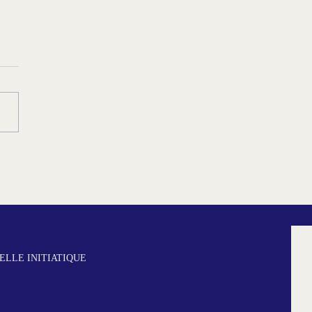
SAS : coup de tonnerre
LLE INITIATIQUE