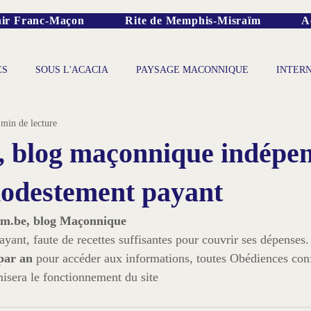
ir Franc-Maçon
Rite de Memphis-Misraïm
A
ES
SOUS L'ACACIA
PAYSAGE MACONNIQUE
INTER
 min de lecture
, blog maçonnique indépen
modestement payant
ram.be, blog Maçonnique
par an
 pour accéder aux informations, toutes Obédiences con
misera le fonctionnement du site