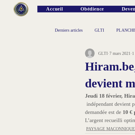
Accueil
Obédience
Deven
Derniers articles
GLTI
PLANCH
GLTI
7 mars 2021
1
PERSONNALITES
Hiram.be
devient 
Jeudi 18 février, Hi
 indépendant devient payant, faute de recettes suffisantes pour couvrir ses dépenses. La participation 
demandée est de 
10 € 
L’argent recueilli opti
PAYSAGE MACONNIQUE