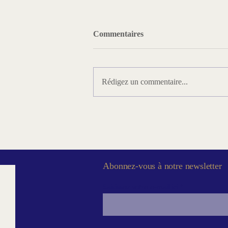
Commentaires
Rédigez un commentaire...
Prix Laurent Kupferman
2026, République, culture et
fraternité au GODF
Abonnez-vous à notre newsletter
Saisissez votre e-mail ici