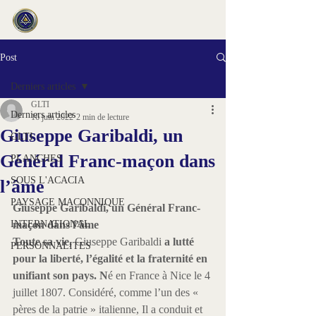
Post
Derniers articles
GLTI
Derniers articles
16 juin 2022
2 min de lecture
Giuseppe Garibaldi, un
GLTI
Général Franc-maçon dans
PLANCHES
SOUS L'ACACIA
l’âme
PAYSAGE MACONNIQUE
Giuseppe Garibaldi, un Général Franc-
INTERNATIONAL
maçon dans l’âme 
Toute sa vie, 
Giuseppe Garibaldi 
a lutté 
PERSONNALITES
pour la liberté, l’égalité et la fraternité en 
unifiant son pays
. 
N
é en France à Nice le 4 
juillet 1807. Considéré, comme l’un des « 
pères de la patrie » italienne, Il a conduit et 