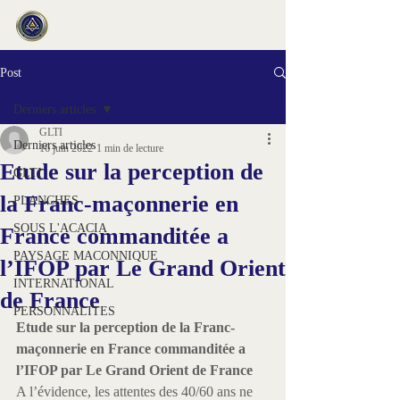
Post
Derniers articles
GLTI
Derniers articles
16 juin 2022
1 min de lecture
Etude sur la perception de
GLTI
la Franc-maçonnerie en
PLANCHES
SOUS L'ACACIA
France commanditée a
PAYSAGE MACONNIQUE
l’IFOP par Le Grand Orient
INTERNATIONAL
de France
PERSONNALITES
Etude sur la perception de la Franc-
maçonnerie en France commanditée a 
l’IFOP par Le Grand Orient de France
A l’évidence, les attentes des 40/60 ans ne 