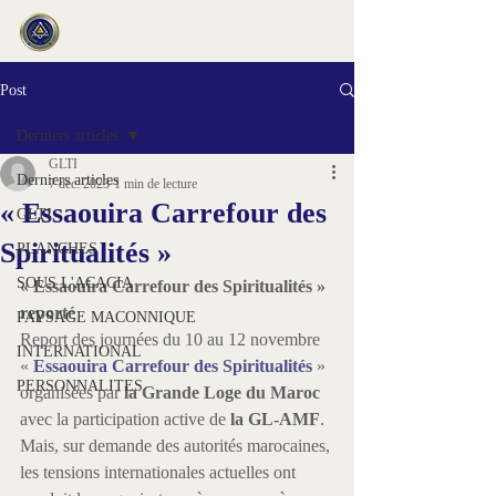
Post
Derniers articles
GLTI
Derniers articles
7 déc. 2023
1 min de lecture
« Essaouira Carrefour des
GLTI
Spiritualités »
PLANCHES
SOUS L'ACACIA
« Essaouira Carrefour des Spiritualités » 
reporté
PAYSAGE MACONNIQUE
Report des journées du 10 au 12 novembre 
INTERNATIONAL
« 
Essaouira Carrefour des Spiritualités
 » 
PERSONNALITES
organisées par 
la Grande Loge du Maroc
avec la participation active de 
la GL-AMF
.
Mais, sur demande des autorités marocaines, 
les tensions internationales actuelles ont 