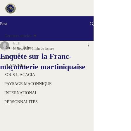
Post
Derniers articles
GLTI
Derniers articles
17 déc. 2024
1 min de lecture
Enquête sur la Franc-
GLTI
maçonnerie martiniquaise
PLANCHES
SOUS L'ACACIA
PAYSAGE MACONNIQUE
INTERNATIONAL
PERSONNALITES