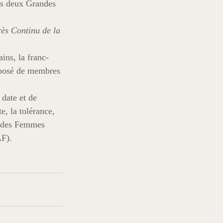
es deux Grandes 
ès Continu de la 
ins, la franc-
mposé de membres 
date et de 
, la tolérance, 
e des Femmes 
AF).