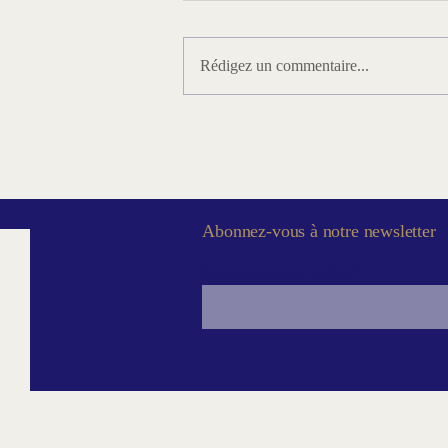
Rédigez un commentaire...
Une fraternité en action : les
maisons de retraite
maçonniques aux USA
Abonnez-vous à notre newsletter
Saisissez votre e-mail ici
© 202