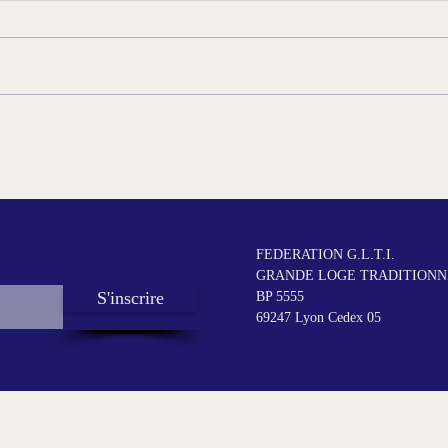
Station de radio maçonnique
Rio B
haïtienne
cour
FEDERATION G.L.T.I.
GRANDE LOGE TRADITIONNE
S'inscrire
BP 5555
69247 Lyon Cedex 05
5 by GLTI - GRANDE LOGE TRADITIONNELLE INITIATIQUE. -
Mention