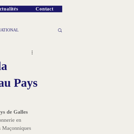
ctualités
Contact
NATIONAL
la
au Pays
ys de Galles
onnerie en 
es Maçonniques 