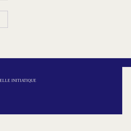
ranco au Brésil :1ère
se maçonnique en juin
LLE INITIATIQUE
s légales