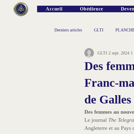
Accueil
Obédience
Deven
Derniers articles
GLTI
PLANCH
GLTI
2 sept. 2024
1
PERSONNALITES
Des femme
Franc-maç
de Galles
Des femmes au nouvea
Le journal 
The Telegr
Angleterre et au Pays 