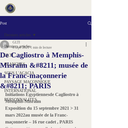
Post
Derniers articles
GLTI
Derniers articles
8 sept. 2021
1 min de lecture
De Cagliostro à Memphis-
GLTI
Misraïm &#8211; musée de
PLANCHES
SOUS L'ACACIA
la Franc-maçonnerie
PAYSAGE MACONNIQUE
&#8211; PARIS
INTERNATIONAL
Initiations Égyptiennesde Cagliostro à 
PERSONNALITES
Memphis-Misraïm
Exposition du 15 septembre 2021 > 31 
mars 2022au musée de la Franc-
maçonnerie – 16 rue cadet , PARIS