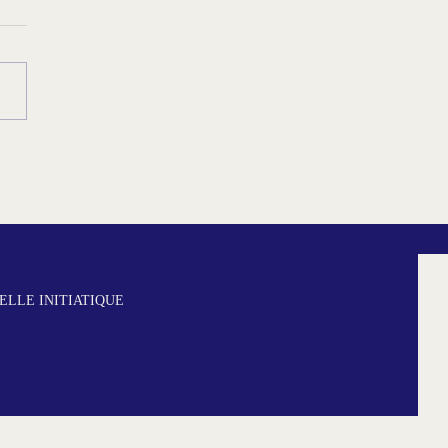
béguines, un monde de
es
LLE INITIATIQUE