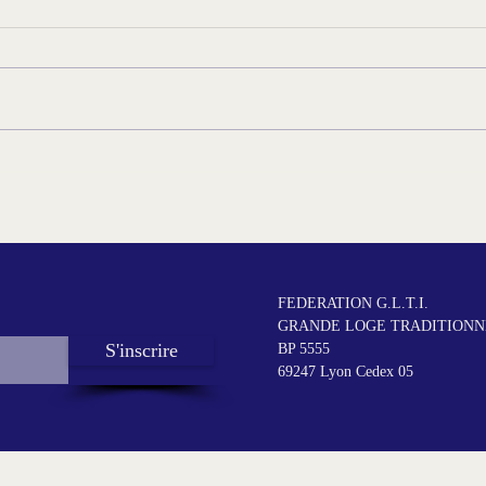
Les 
Édito du T∴R∴G∴M∴ - Juin
femm
2026
FEDERATION G.L.T.I.
GRANDE LOGE TRADITIONNE
S'inscrire
BP 5555
69247 Lyon Cedex 05