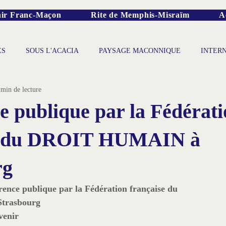
ir Franc-Maçon
Rite de Memphis-Misraïm
A
ES
SOUS L'ACACIA
PAYSAGE MACONNIQUE
INTER
 min de lecture
e publique par la Fédérat
se du DROIT HUMAIN à
rg
rence publique par la Fédération française du 
Strasbourg
venir