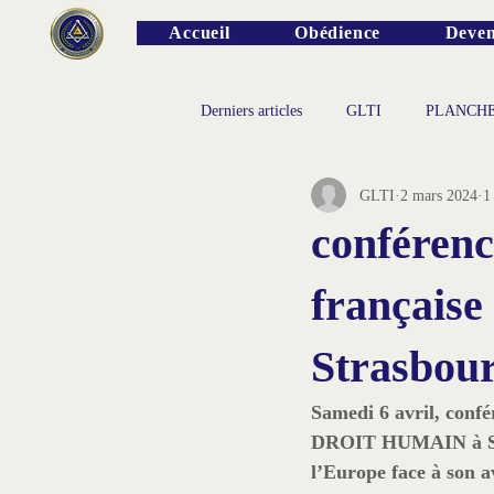
Accueil
Obédience
Deven
Derniers articles
GLTI
PLANCH
GLTI
2 mars 2024
1
PERSONNALITES
conférenc
françai
Strasbou
Samedi 6 avril, confé
DROIT HUMAIN
 à 
l’Europe face à son a