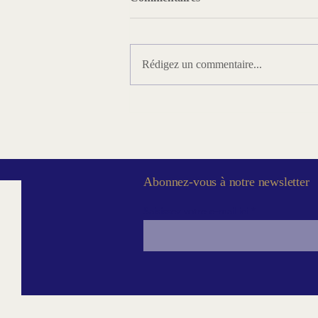
Rédigez un commentaire...
Vidéo-Conférence - « La
Franc-maçonnerie de
Memphis-Misraïm : bâtir
l’homme entre Raison et Sacré
»
Abonnez-vous à notre newsletter
Saisissez votre e-mail ici