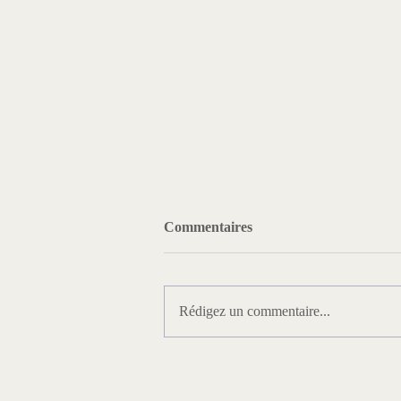
Commentaires
Rédigez un commentaire...
Prix Laurent Kupferman
2026, République, culture et