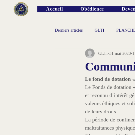
Accueil
Obédience
Deven
Derniers articles
GLTI
PLANCH
GLTI
31 mai 2020
1
PERSONNALITES
Communiqu
Le fond de dotation
Le Fonds de dotation 
et reconnu d’intérêt gé
valeurs éthiques et so
de leurs droits.
La période de confinem
maltraitances physiques