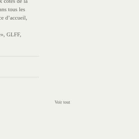
 côtés de la 
ns tous les 
e d’accueil, 
e», GLFF, 
Voir tout