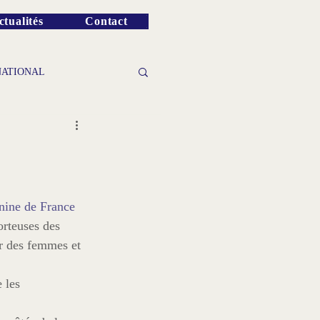
ctualités
Contact
NATIONAL
nine de France
orteuses des 
r des femmes et 
 les 