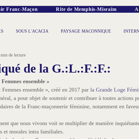
ir Franc-Maçon
Rite de Memphis-Misraïm
A
ES
SOUS L'ACACIA
PAYSAGE MACONNIQUE
INTER
 min de lecture
é de la G.:L.:F.:F.:
 « Femmes ensemble »
« Femmes ensemble », créé en 2017 par 
la Grande Loge Fémi
néral, a pour objet de soutenir et contribuer à toutes actions p
lidaires de la Franc-maçonnerie féminine, notamment en faveu
ent que nous vivons voit se multiplier de manière inquiétante
 et morales intra familiales.