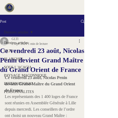
Post
Derniers articles
GLTI
Derniers articles
2 sept. 2024
1 min de lecture
Ce vendredi 23 août, Nicolas
GLTI
Penin devient Grand Maître
PLANCHES
SOUS L'ACACIA
du Grand Orient de France
PAYSAGE MACONNIQUE
Ce vendredi 23 août, Nicolas Penin 
INTERNATIONAL
devient Grand Maître du Grand Orient 
de France
PERSONNALITES
Les représentants des 1 400 loges de France 
sont réunies en Assemblée Générale à Lille 
depuis mercredi. Les conseillers de l’ordre 
ont choisi un nouveau Grand Maître : 