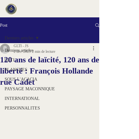
Post
Derniers articles
GLTI - JS
Derniers articles
2 déc. 2025
2 min de lecture
120 ans de laïcité, 120 ans de
GLTI
liberté : François Hollande
PLANCHES
SOUS L'ACACIA
rue Cadet
PAYSAGE MACONNIQUE
INTERNATIONAL
PERSONNALITES